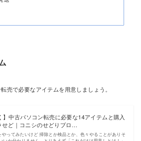
ム
ン転売で必要なアイテムを用意しましょう。
く】中古パソコン転売に必要な14アイテムと購入
サラせど｜コニシのせどりブロ…
をやってみたいけど 掃除とか検品とか、色々やることがありそ
いいか分かりません.. とりあえず「これだけは用意しとけ！」