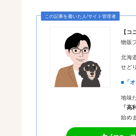
この記事を書いた人/サイト管理者
【コニ
物販プ
北海道
せどり/
■「
地味だ
「高利
始めま