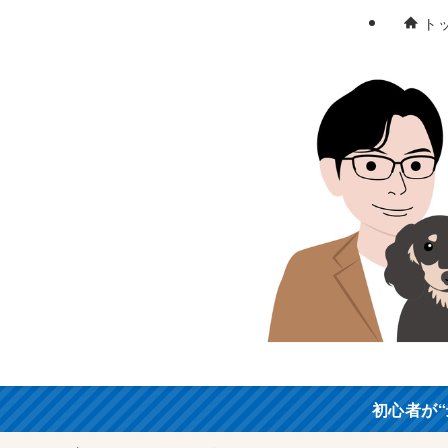
ト
初心者が“