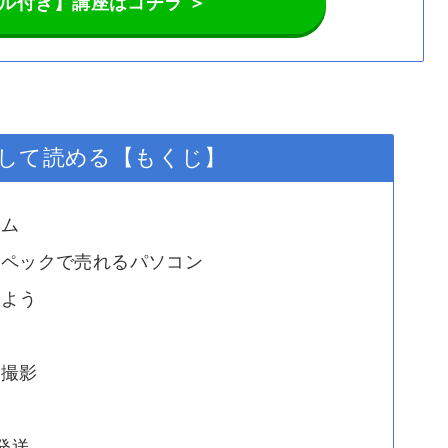
ル付き】講座はコチラ ＞
して読める【もくじ】
テム
スペックで売れるパソコン
べよう
真撮影
発送