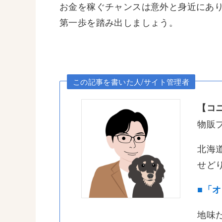
お金を稼ぐチャンスは意外と身近にあ
第一歩を踏み出しましょう。
この記事を書いた人/サイト管理者
【コニ
物販プ
北海道
せどり/
■「
地味だ