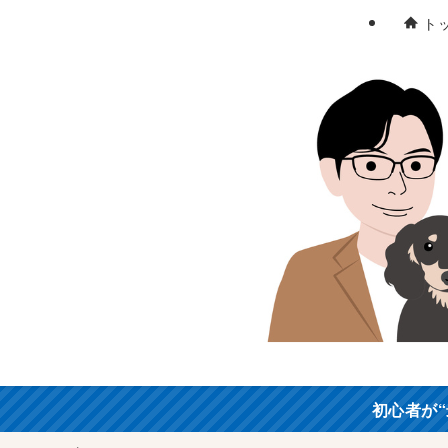
ト
初心者が“