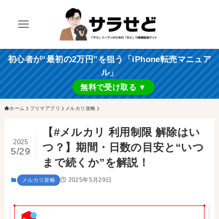
初心者が“最初の2万円”を狙う「iPhone転売マニュア
ル」
無料で受け取る ▼
ホーム
フリマアプリ
メルカリ攻略
【#メルカリ 利用制限 解除はい
2025
つ？】期間・日数の目安と“いつ
5/29
まで続くか”を解説！
2025年5月29日
メルカリ攻略