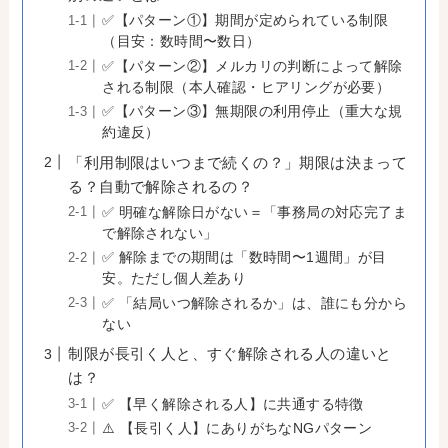
✅【パターン①】期間が定められている制限
（目安：数時間〜数日）
✅【パターン②】メルカリの判断によって解除
される制限（本人確認・ヒアリングが必要）
✅【パターン③】無期限の利用停止（重大な規
約違反）
「利用制限はいつまで続くの？」期限は決まって
る？自動で解除されるの？
✅ 明確な解除日がない＝「事務局の対応完了ま
で解除されない」
✅ 解除までの期間は「数時間〜1週間」が目
安。ただし個人差あり
✅ 「結局いつ解除されるか」は、誰にも分から
ない
制限が長引く人と、すぐ解除される人の違いと
は？
✅ 【早く解除される人】に共通する特徴
⚠️ 【長引く人】にありがちなNGパターン