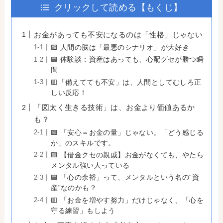
クリックして読める【もくじ】
お金があっても不安になるのは「性格」じゃない
🟨 人間の脳は「最悪のシナリオ」が大好き
🟦 体験談：資産はあっても、心配グセが勝つ瞬
間
🟥「備えてても不安」は、人間としてむしろ正
しい反応！
「図太く生きる技術」は、お金より価値あるか
も？
🟩 「安心＝お金の量」じゃない。「どう感じる
か」のスキルです。
🟨 【借金クセの親戚】お金がなくても、やたら
メンタル強い人っている
🟦 「心の余裕」って、メンタルという名の“資
産”なのかも？
🟥 「お金を増やす努力」だけじゃなく、「心を
守る練習」もしよう