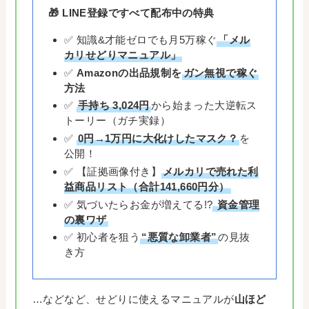
🎁 LINE登録ですべて配布中の特典
✅ 知識&才能ゼロでも月5万稼ぐ
「メル
カリせどりマニュアル」
✅
Amazonの出品規制を
ガン無視で稼ぐ
方法
✅
手持ち 3,024円
から始まった大逆転ス
トーリー（ガチ実録）
✅
0円→1万円に大化けしたマスク？
を
公開！
✅ 【証拠画像付き】
メルカリで売れた利
益商品リスト（合計141,660円分）
✅ 気づいたらお金が増えてる!?
資金管理
の裏ワザ
✅ 初心者を狙う
“悪質な卸業者”
の見抜
き方
…などなど、せどりに使えるマニュアルが
山ほど